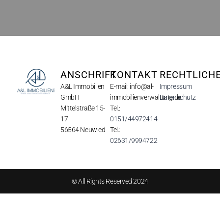
ANSCHRIFT
KONTAKT
RECHTLICH
A&L Immobilien
E-mail: info@al-
Impressum
GmbH
immobilienverwaltung.de
Datenschutz
Mittelstraße 15-
Tel.:
17
0151/44972414
56564 Neuwied
Tel.:
02631/9994722
© All Rights Reserved 2024