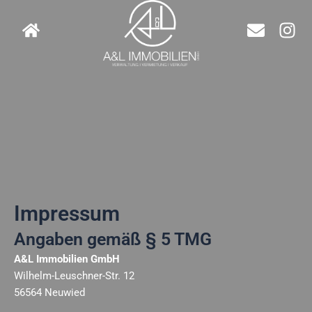
H
E
I
o
n
n
m
v
s
e
e
t
l
a
o
g
p
r
e
a
m
Impressum
Angaben gemäß § 5 TMG
A&L Immobilien GmbH
Wilhelm-Leuschner-Str. 12
56564 Neuwied