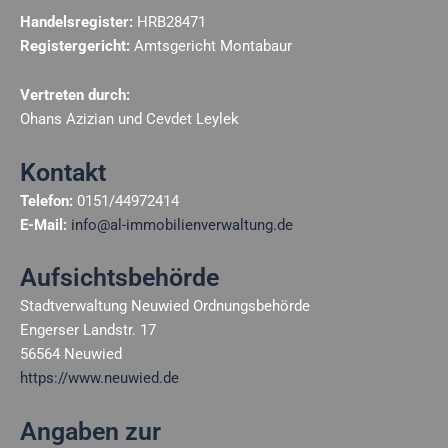
Handelsregister:
HRB28471
Registergericht:
Amtsgericht Montabaur
Vertreten durch:
Ohans Azizian und Cevdet Leylek
Kontakt
Telefon:
0151/44972414
E-Mail:
info@al-immobilienverwaltung.de
Aufsichtsbehörde
Stadtverwaltung Neuwied Ordnungsbehörde
Engerser Landstr. 17
56564 Neuwied
https://www.neuwied.de
Angaben zur